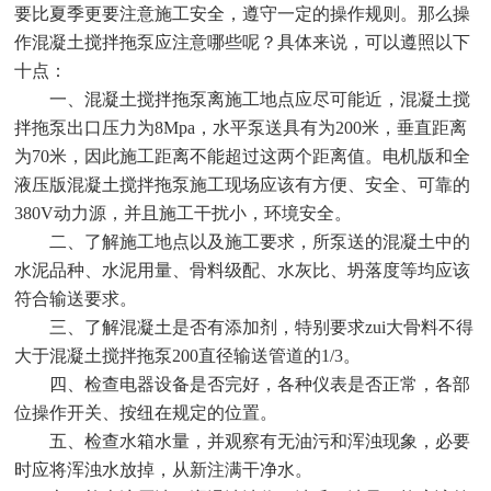
要比夏季更要注意施工安全，遵守一定的操作规则。那么操
作混凝土搅拌拖泵应注意哪些呢？具体来说，可以遵照以下
十点：
一、混凝土搅拌拖泵离施工地点应尽可能近，混凝土搅
拌拖泵出口压力为8Mpa，水平泵送具有为200米，垂直距离
为70米，因此施工距离不能超过这两个距离值。电机版和全
液压版混凝土搅拌拖泵施工现场应该有方便、安全、可靠的
380V动力源，并且施工干扰小，环境安全。
二、了解施工地点以及施工要求，所泵送的混凝土中的
水泥品种、水泥用量、骨料级配、水灰比、坍落度等均应该
符合输送要求。
三、了解混凝土是否有添加剂，特别要求zui大骨料不得
大于混凝土搅拌拖泵200直径输送管道的1/3。
四、检查电器设备是否完好，各种仪表是否正常，各部
位操作开关、按纽在规定的位置。
五、检查水箱水量，并观察有无油污和浑浊现象，必要
时应将浑浊水放掉，从新注满干净水。