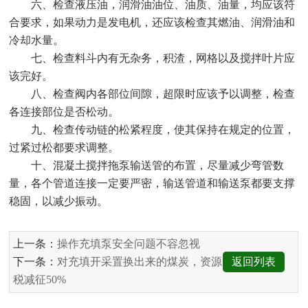
六、检查液压油，润滑油油位、油质、油量，均应该符
合要求，如果动力是发电机，还应该检查其燃油、润滑油和
冷却水量。
七、检查料斗内有无杂务，积渣，网格以及搅拌叶片应
该完好。
八、检查阀内各部位间隙，超限时应该予以调整，检查
各连接部位是否松动。
九、检查传动链的松紧程度，使其保持在规定的位置，
过紧过松都要求调整。
十、混凝土搅拌拖泵输送管的布置，尽量减少弯管数
量，各个管道连接一定要严密，输送管道和输送泵都要支撑
稳固，以减少振动。
上一条：
操作充填泵安全问题不容忽视
下一条：
对充填开采置换出来的煤炭，资源
返回列表
税减征50%