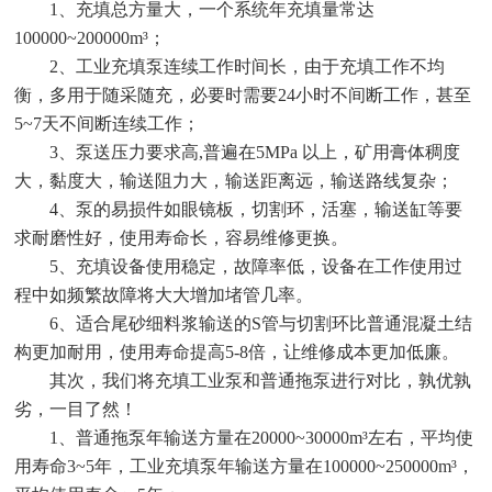
1、充填总方量大，一个系统年充填量常达
100000~200000m³；
2、工业充填泵连续工作时间长，由于充填工作不均
衡，多用于随采随充，必要时需要24小时不间断工作，甚至
5~7天不间断连续工作；
3、泵送压力要求高,普遍在5MPa 以上，矿用膏体稠度
大，黏度大，输送阻力大，输送距离远，输送路线复杂；
4、泵的易损件如眼镜板，切割环，活塞，输送缸等要
求耐磨性好，使用寿命长，容易维修更换。
5、充填设备使用稳定，故障率低，设备在工作使用过
程中如频繁故障将大大增加堵管几率。
6、适合尾砂细料浆输送的S管与切割环比普通混凝土结
构更加耐用，使用寿命提高5-8倍，让维修成本更加低廉。
其次，我们将充填工业泵和普通拖泵进行对比，孰优孰
劣，一目了然！
1、普通拖泵年输送方量在20000~30000m³左右，平均使
用寿命3~5年，工业充填泵年输送方量在100000~250000m³，